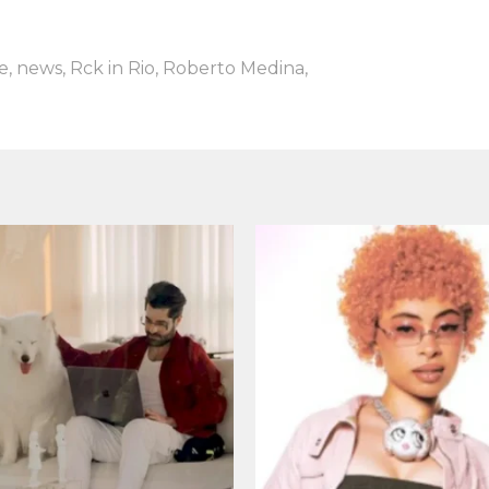
e
,
news
,
Rck in Rio
,
Roberto Medina
,