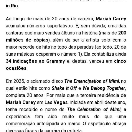
in Rio
.
Ao longo de mais de 30 anos de carreira,
Mariah Carey
acumulou números superlativos. É, sem dúvida, uma das
cantoras que mais vendeu álbuns na história (mais de
200
milhões de cópias
), além de ser a artista solo com o
maior recorde de hits no topo das paradas (ao todo, 20 de
suas músicas ocuparam o número 1). Ela contabiliza ainda
34 indicações ao Grammy
e, destas, venceu em
cinco
ocasiões
.
Em 2025, o aclamado disco
The Emancipation of Mimi
, no
qual estão hits como
Shake it Off
e
We Belong Together
,
completa 20 anos. Por mais que a terceira residência de
Mariah Carey
em
Las Vegas
, iniciada em abril deste ano,
tenha recebido o nome de
The Celebration of Mimi
, a
experiência tem sido muito mais do que uma
comemoração antecipada ao marco. O espetáculo abraça
diversas fases da carreira da estrela.