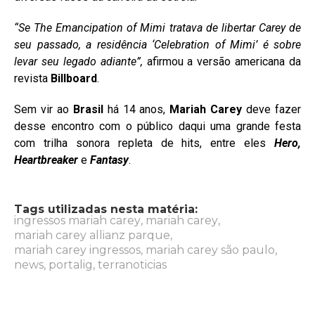
“Se The Emancipation of Mimi tratava de libertar Carey de
seu passado, a residência ‘Celebration of Mimi’ é sobre
levar seu legado adiante”,
afirmou a versão americana da
revista
Billboard
.
Sem vir ao
Brasil
há 14 anos,
Mariah Carey
deve fazer
desse encontro com o público daqui uma grande festa
com trilha sonora repleta de hits, entre eles
Hero,
Heartbreaker
e
Fantasy
.
Tags utilizadas nesta matéria:
ingressos mariah carey
,
mariah carey
,
mariah carey allianz parque
,
mariah carey ingressos
,
mariah carey são paulo
,
news
,
portalig
,
terranoticias