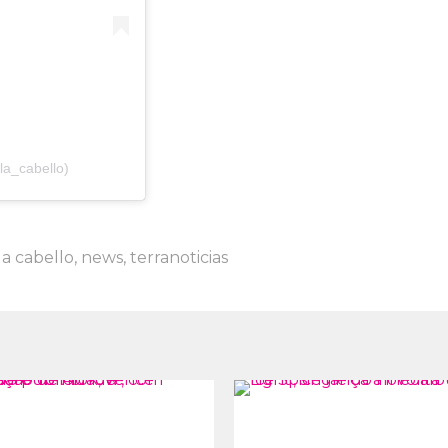
la_cabello)
la cabello
,
news
,
terranoticias