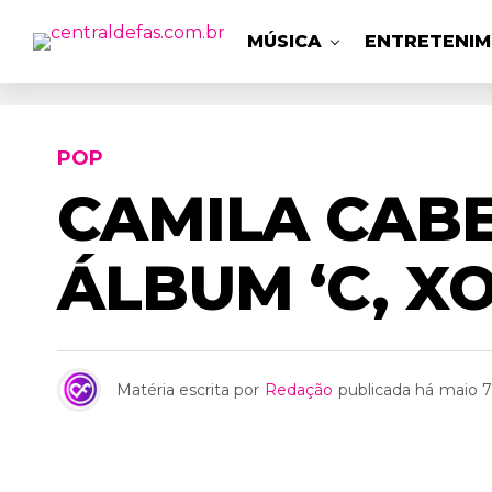
MÚSICA
ENTRETENI
POP
CAMILA CAB
ÁLBUM ‘C, X
Matéria escrita por
Redação
publicada há
maio 7