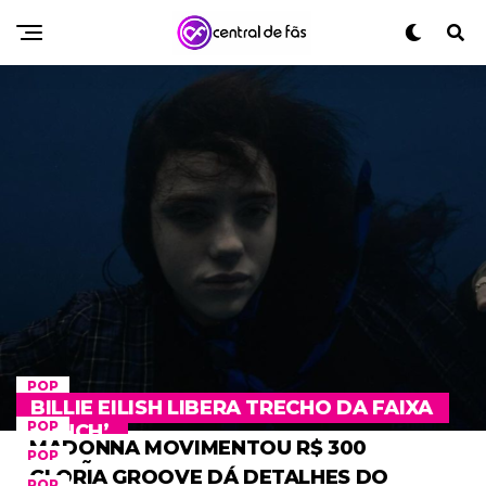
POP
BILLIE EILISH LIBERA TRECHO DA FAIXA
POP
‘LUNCH’
MADONNA MOVIMENTOU R$ 300
POP
MILHÕES NA ECONOMIA DO RIO
GLORIA GROOVE DÁ DETALHES DO
POP