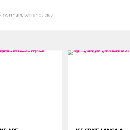
s
,
normani
,
terranoticias