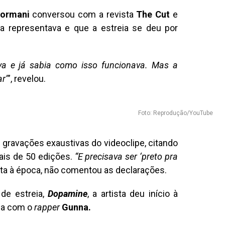
ormani
conversou com a revista
The Cut
e
a representava e que a estreia se deu por
va e já sabia como isso funcionava. Mas a
r’
”, revelou.
Foto: Reprodução/YouTube
ravações exaustivas do videoclipe, citando
is de 50 edições.
“E precisava ser ‘preto pra
ista à época, não comentou as declarações.
de estreia,
Dopamine
, a artista deu início à
ria com o
rapper
Gunna.