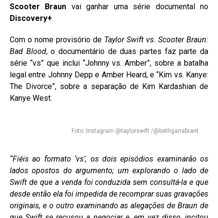
Scooter Braun
vai ganhar uma série documental no
Discovery+
.
Com o nome provisório de
Taylor Swift vs. Scooter Braun:
Bad Blood
, o documentário de duas partes faz parte da
série “vs” que inclui “Johnny vs. Amber”, sobre a batalha
legal entre Johnny Depp e Amber Heard, e “Kim vs. Kanye:
The Divorce”, sobre a separação de Kim Kardashian de
Kanye West.
Foto: Instagram @taylorswift /@bethgarrabrant
“Fiéis ao formato ‘vs’, os dois episódios examinarão os
lados opostos do argumento; um explorando o lado de
Swift de que a venda foi conduzida sem consultá-la e que
desde então ela foi impedida de recomprar suas gravações
originais, e o outro examinando as alegações de Braun de
que Swift se recusou a negociar e, em vez disso, incitou