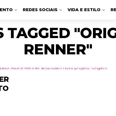
MENTO
REDES SOCIAIS
VIDA E ESTILO
R
S TAGGED "ORIG
RENNER"
NER
TO