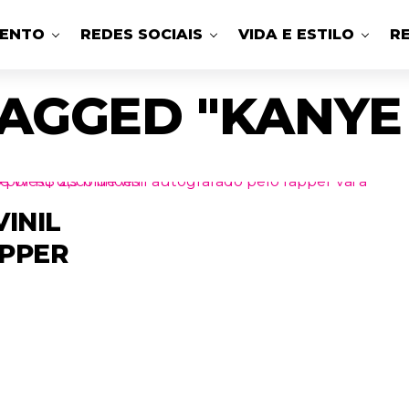
MENTO
REDES SOCIAIS
VIDA E ESTILO
R
TAGGED "KANYE 
VINIL
PPER