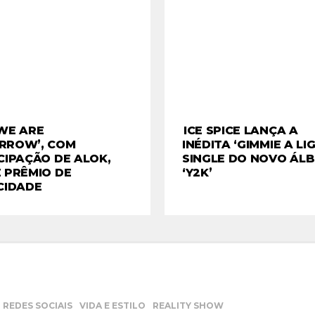
WE ARE
ICE SPICE LANÇA A
RROW’, COM
INÉDITA ‘GIMMIE A LIG
CIPAÇÃO DE ALOK,
SINGLE DO NOVO ÁL
 PRÊMIO DE
‘Y2K’
CIDADE
REDES SOCIAIS
VIDA E ESTILO
REALITY SHOW