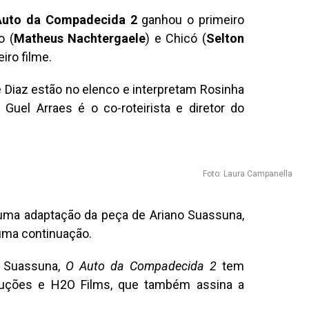
Auto da Compadecida 2
ganhou o primeiro
o (
Matheus Nachtergaele
) e Chicó (
Selton
iro filme.
e Diaz estão no elenco e interpretam Rosinha
Guel Arraes é o co-roteirista e diretor do
Foto: Laura Campanella
i uma adaptação da peça de Ariano Suassuna,
uma continuação.
o Suassuna,
O Auto da Compadecida 2
tem
duções e H2O Films, que também assina a