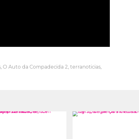
s
,
O Auto da Compadecida 2
,
terranoticias
,