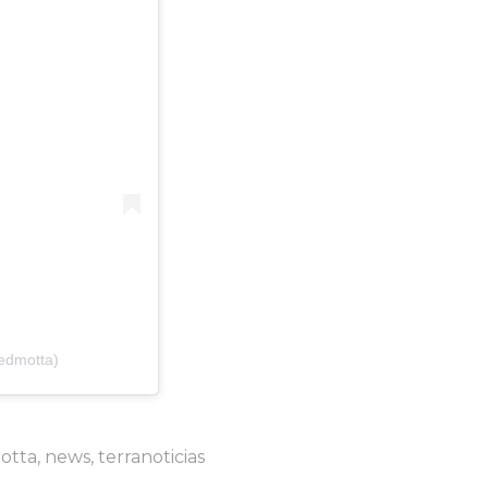
edmotta)
otta
,
news
,
terranoticias