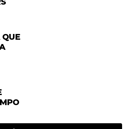
RS
 QUE
A
E
EMPO