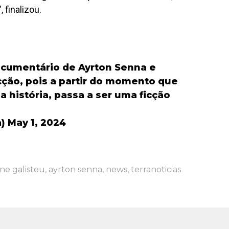
”, finalizou.
documentário de Ayrton Senna e
icção, pois a partir do momento que
a história, passa a ser uma ficção
a)
May 1, 2024
ne galisteu
,
ayrton senna
,
news
,
terranoticias