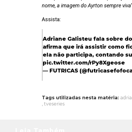
nome, a imagem do Ayrton sempre viva
Assista:
Adriane Galisteu fala sobre 
afirma que irá assistir como f
ela não participa, contando su
pic.twitter.com/rPy8Xgeose
— FUTRICAS (@futricasefofoc
Tags utilizadas nesta matéria:
adria
,
tveseries
Leia Também